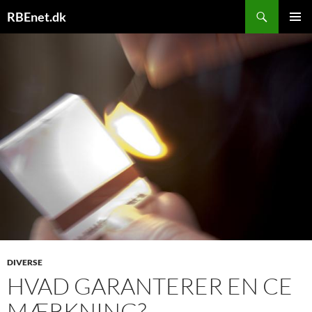
Hop
Søg
RBEnet.dk
til
PRIMÆ
indhold
MENU
DIVERSE
HVAD GARANTERER EN CE
MÆRKNING?