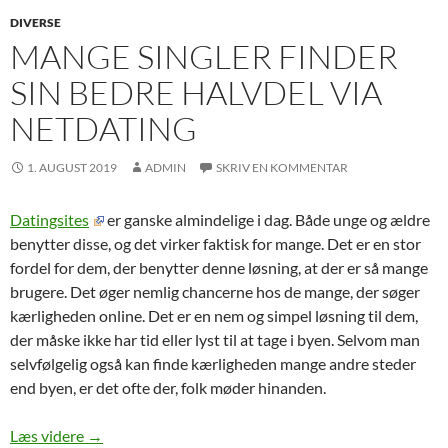
DIVERSE
MANGE SINGLER FINDER
SIN BEDRE HALVDEL VIA
NETDATING
1. AUGUST 2019
ADMIN
SKRIV EN KOMMENTAR
Datingsites
er ganske almindelige i dag. Både unge og ældre
benytter disse, og det virker faktisk for mange. Det er en stor
fordel for dem, der benytter denne løsning, at der er så mange
brugere. Det øger nemlig chancerne hos de mange, der søger
kærligheden online. Det er en nem og simpel løsning til dem,
der måske ikke har tid eller lyst til at tage i byen. Selvom man
selvfølgelig også kan finde kærligheden mange andre steder
end byen, er det ofte der, folk møder hinanden.
Mange singler finder sin bedre halvdel via netdating
Læs videre
→