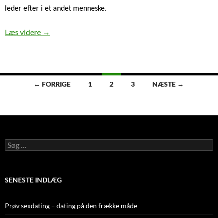
leder efter i et andet menneske.
Flere og flere prøver 40plus dating
Læs videre
→
Indlægsnavigation
← FORRIGE
1
2
3
NÆSTE →
Søg
efter:
SENESTE INDLÆG
Prøv sexdating – dating på den frække måde