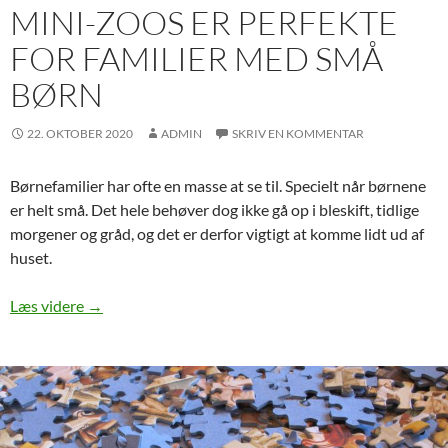
MINI-ZOOS ER PERFEKTE
FOR FAMILIER MED SMÅ
BØRN
22. OKTOBER 2020
ADMIN
SKRIV EN KOMMENTAR
Børnefamilier har ofte en masse at se til. Specielt når børnene
er helt små. Det hele behøver dog ikke gå op i bleskift, tidlige
morgener og gråd, og det er derfor vigtigt at komme lidt ud af
huset.
Mini-zoos er perfekte for familier med små børn
Læs videre
→