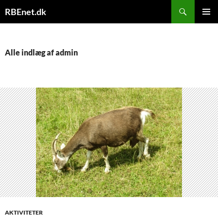
Hop
Søg
RBEnet.dk
til
PRIMÆ
indhold
MENU
Alle indlæg af admin
AKTIVITETER