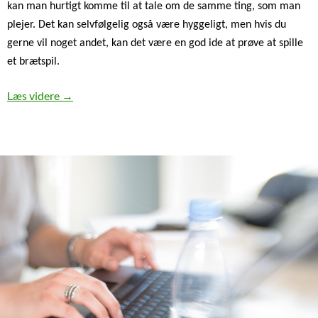
kan man hurtigt komme til at tale om de samme ting, som man
plejer. Det kan selvfølgelig også være hyggeligt, men hvis du
gerne vil noget andet, kan det være en god ide at prøve at spille
et brætspil.
Der er timevis af god underholdning i et sjovt brætspi
Læs videre
→