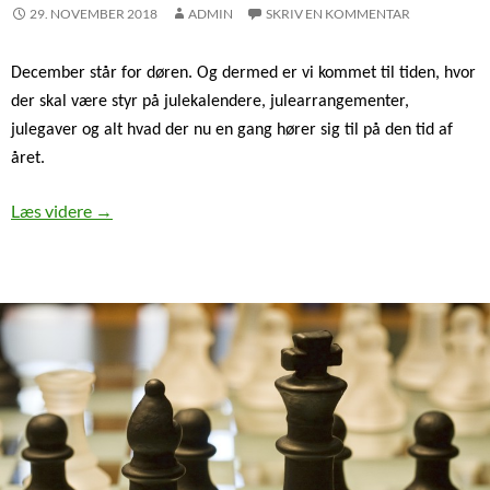
29. NOVEMBER 2018
ADMIN
SKRIV EN KOMMENTAR
December står for døren. Og dermed er vi kommet til tiden, hvor
der skal være styr på julekalendere, julearrangementer,
julegaver og alt hvad der nu en gang hører sig til på den tid af
året.
Så er det ved at være sidste udkald
Læs videre
→