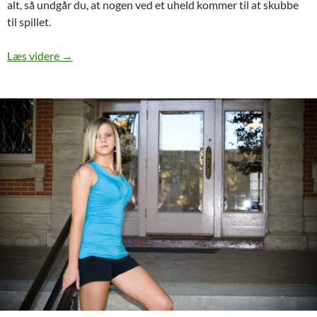
alt, så undgår du, at nogen ved et uheld kommer til at skubbe
til spillet.
Hold styr på dit puslespil med en måtte
Læs videre
→