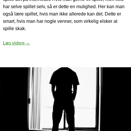
har selve spillet selv, så er dette en mulighed. Her kan man
også lære spillet, hvis man ikke allerede kan det. Dette er
smart, hvis man har nogle venner, som virkelig elsker at
spille skak.
Skak er sjovt og vanedannende
Læs videre
→