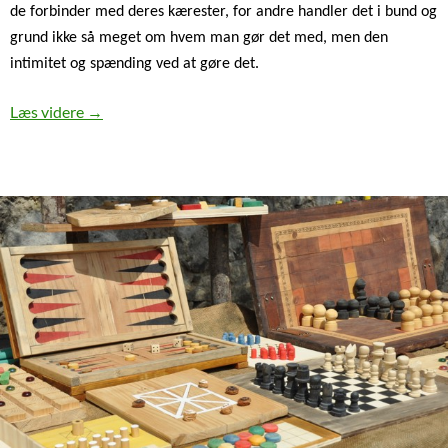
de forbinder med deres kærester, for andre handler det i bund og
grund ikke så meget om hvem man gør det med, men den
intimitet og spænding ved at gøre det.
Prøv en fræk sexchat: Derfor kan det være sjovt
Læs videre
→